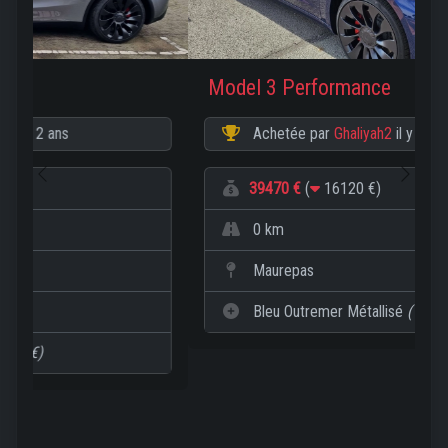
Model 3 Performance
Achetée par
Ghaliyah2
il y a 3 ans
Previous
Next
39470 €
(
16120 €)
0 km
Maurepas
Bleu Outremer Métallisé
(1600 €)