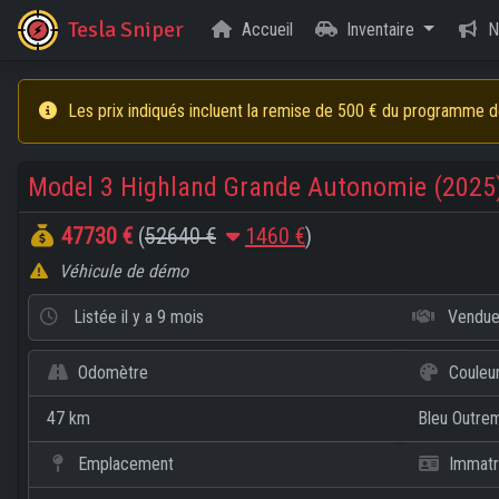
Tesla Sniper
Accueil
Inventaire
No
Les prix indiqués incluent la remise de 500 € du programme de 
Model 3 Highland Grande Autonomie (2025
47730 €
(
52640 €
1460 €
)
Véhicule de démo
Listée
il y a 9 mois
Vendu
Odomètre
Couleu
47 km
Bleu Outrem
Emplacement
Immatri