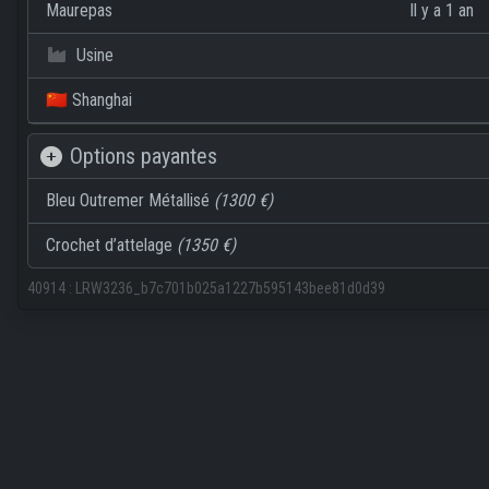
Maurepas
Il y a 1 an
Usine
🇨🇳 Shanghai
Options payantes
Bleu Outremer Métallisé
(1300 €)
Crochet d’attelage
(1350 €)
40914
:
LRW3236_b7c701b025a1227b595143bee81d0d39