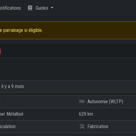
tifications
Guides
parrainage si éligible.
)
e
il y a 9 mois
r
Autonomie (WLTP)
er Métallisé
629 km
culation
Fabrication