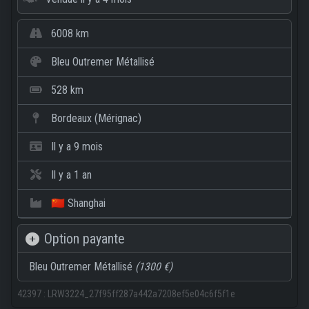
6008 km
Bleu Outremer Métallisé
528 km
Bordeaux (Mérignac)
Il y a 9 mois
Il y a 1 an
🇨🇳 Shanghai
Option payante
Bleu Outremer Métallisé
(1300 €)
42397
:
LRW3224_27f95ff287a442a7208ef5e04c6f5f1e