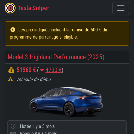
Tesla Sniper
Les prix indiqués incluent la remise de 500 € du
programme de parrainage si éligible.
Model 3 Highland Performance (2025)
51360 €
(
4730 €
)
Véhicule de démo
Listée
il y a 5 mois
Vendue
il y a 4 mois